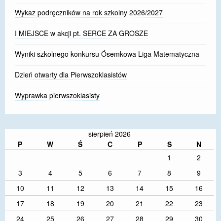
Wykaz podręczników na rok szkolny 2026/2027
I MIEJSCE w akcji pt. SERCE ZA GROSZE
Wyniki szkolnego konkursu Ósemkowa Liga Matematyczna
Dzień otwarty dla Pierwszoklasistów
Wyprawka pierwszoklasisty
sierpień 2026
P
W
Ś
C
P
S
N
1
2
3
4
5
6
7
8
9
10
11
12
13
14
15
16
17
18
19
20
21
22
23
24
25
26
27
28
29
30