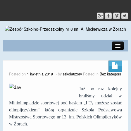
PRZEDSZKOLE
O SZKOLE
Posted on
1 kwietnia 2019
by
szkola8zory
Posted in
Bez kategorii
KONTAKT
Już po raz kolejny
DLA RODZICÓW I UCZNIÓW
braliśmy udział w
Miniolimpiadzie sportowej pod hasłem „I Ty możesz zostać
DLA PRACOWNIKÓW
olimpijczykiem”, którą organizuje Szkoła Podstawowa
GALERIA
Mistrzostwa Sportowego nr 13 im. Polskich Olimpijczyków
w Żorach.
SPORT