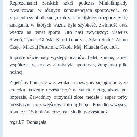
Reprezentanci żorskich szkół podczas Miniolimpiady
DOSTĘPNOŚĆ
rywalizowali w różnych konkurencjach sportowych. Po
zapaleniu symbolicznego znicza olimpijskiego rozpoczeły się
POLITYKA PRYWATNOŚCI
zmagania, w których ważna była szybkość, zwinność oraz
wiedza na temat sportu. Oto nasi zwycięzcy: Mateusz
RODO
Siwoń, Tymek Gliński, Karol Tomczak, Adam Soduś, Adam
EGZAMIN ÓSMOKLASISTY
Czaja, Mikołaj Pustelnik, Nikola Maj, Klaudia Gąciarek.
STANDARDY OCHRONY MAŁOLETNICH
Imprezę uświetniały występy uczniów: balet, zumba, taniec
współczesny, pokazy akrobatyki sportowej, żonglerka piłki
PROJEKT ,,SZKOŁY Z JAKOŚCIĄ – ROZWÓJ
nożnej.
KSZTAŁCENIA OGÓLNEGO NA TERENIE MIASTA
ŻORY”
Zajęliśmy I miejsce w zawodach i cieszymy się ogromnie, że
co roku możemy uczestniczyć w świetnie zorganizowanej
REKRUTACJA 2026/2027
imprezie. Zawodnicy otrzymali złote medale i super torby
turystyczne oraz wejściówki do figloraju. Ponadto wszyscy,
mLegitymacja
również i 15 kibiców otrzymali słodki poczęstunek.
mgr J.B-Domagała