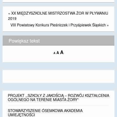
«
XX MIĘDZYSZKOLNE MISTRZOSTWA ŻOR W PŁYWANIU
2019
VIII Powiatowy Konkurs Pieśniczek i Przyśpiewek Śląskich
»
Powiększ tekst
Increase
A
Reset
A
Decrease
A
font
font
font
size.
size.
size.
PROJEKT ,,SZKOŁY Z JAKOŚCIĄ – ROZWÓJ KSZTAŁCENIA
OGÓLNEGO NA TERENIE MIASTA ŻORY”
STOWARZYSZENIE ÓSEMKOWA AKADEMIA
UMIEJĘTNOŚCI