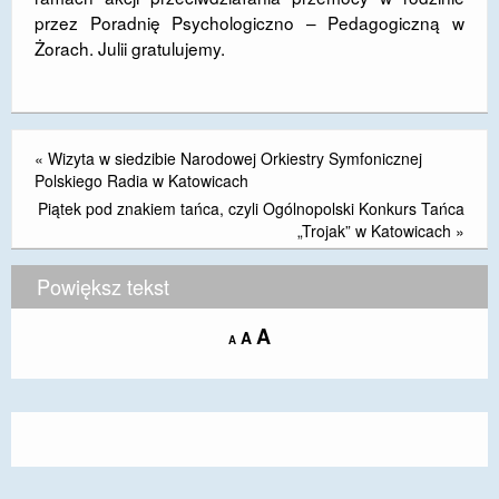
przez Poradnię Psychologiczno – Pedagogiczną w
DOSTĘPNOŚĆ
Żorach. Julii gratulujemy.
POLITYKA PRYWATNOŚCI
RODO
«
Wizyta w siedzibie Narodowej Orkiestry Symfonicznej
EGZAMIN ÓSMOKLASISTY
Polskiego Radia w Katowicach
Piątek pod znakiem tańca, czyli Ogólnopolski Konkurs Tańca
STANDARDY OCHRONY MAŁOLETNICH
„Trojak” w Katowicach
»
PROJEKT ,,SZKOŁY Z JAKOŚCIĄ – ROZWÓJ
KSZTAŁCENIA OGÓLNEGO NA TERENIE MIASTA
Powiększ tekst
ŻORY”
Increase
A
Reset
A
Decrease
REKRUTACJA 2026/2027
A
font
font
font
size.
size.
size.
mLegitymacja