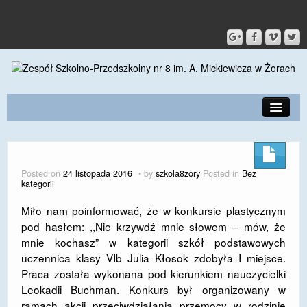
PRZEDSZKOLE
O SZKOLE
Posted on
24 listopada 2016
by
szkola8zory
Posted in
Bez
kategorii
KONTAKT
Miło nam poinformować, że w konkursie plastycznym
DLA RODZICÓW I UCZNIÓW
pod hasłem: ,,Nie krzywdź mnie słowem – mów, że
mnie kochasz” w kategorii szkół podstawowych
DLA PRACOWNIKÓW
uczennica klasy VIb Julia Kłosok zdobyła I miejsce.
GALERIA
Praca została wykonana pod kierunkiem nauczycielki
Leokadii Buchman. Konkurs był organizowany w
SPORT
ramach akcji przeciwdziałania przemocy w rodzinie