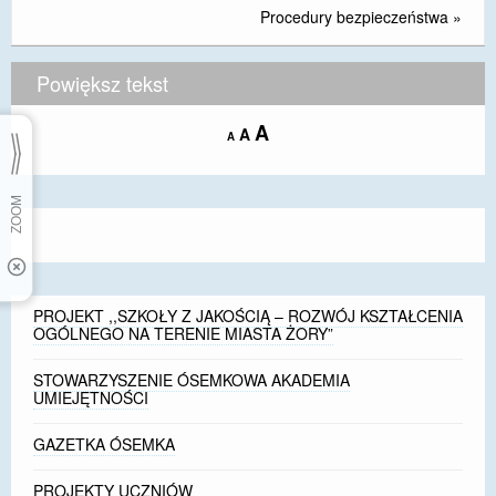
Procedury bezpieczeństwa
»
Powiększ tekst
Increase
A
Reset
A
Decrease
A
font
font
font
size.
size.
size.
PROJEKT ,,SZKOŁY Z JAKOŚCIĄ – ROZWÓJ KSZTAŁCENIA
OGÓLNEGO NA TERENIE MIASTA ŻORY”
STOWARZYSZENIE ÓSEMKOWA AKADEMIA
UMIEJĘTNOŚCI
GAZETKA ÓSEMKA
PROJEKTY UCZNIÓW