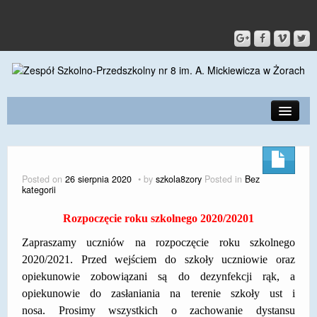
PRZEDSZKOLE
O SZKOLE
Posted on
26 sierpnia 2020
by
szkola8zory
Posted in
Bez
kategorii
KONTAKT
Rozpoczęcie roku szkolnego 2020/20201
DLA RODZICÓW I UCZNIÓW
Zapraszamy uczniów na rozpoczęcie roku szkolnego
DLA PRACOWNIKÓW
2020/2021.
Przed wejściem do szkoły uczniowie oraz
opiekunowie zobowiązani są do dezynfekcji rąk, a
GALERIA
opiekunowie do zasłaniania na terenie szkoły ust i
SPORT
nosa.
Prosimy wszystkich o zachowanie dystansu