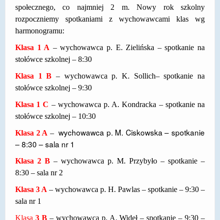
społecznego, co najmniej 2 m.
Nowy rok szkolny
DOSTĘPNOŚĆ
rozpoczniemy spotkaniami z wychowawcami klas wg
harmonogramu:
POLITYKA PRYWATNOŚCI
Klasa 1 A
– wychowawca p. E. Zielińska – spotkanie na
RODO
stołówce szkolnej – 8:30
EGZAMIN ÓSMOKLASISTY
Klasa 1 B
– wychowawca p. K. Sollich– spotkanie na
stołówce szkolnej – 9:30
STANDARDY OCHRONY MAŁOLETNICH
Klasa 1 C
– wychowawca p. A. Kondracka – spotkanie na
PROJEKT ,,SZKOŁY Z JAKOŚCIĄ – ROZWÓJ
stołówce szkolnej – 10:30
KSZTAŁCENIA OGÓLNEGO NA TERENIE MIASTA
ŻORY”
wychowawca p. M. Ciskowska – spotkanie
Klasa 2 A
–
– 8:30 – sala nr 1
REKRUTACJA 2026/2027
Klasa 2 B
– wychowawca p. M. Przybyło – spotkanie –
mLegitymacja
8:30 – sala nr 2
Klasa 3 A
– wychowawca p. H. Pawlas – spotkanie – 9:30 –
sala nr 1
Klasa
3 B
– wychowawca p. A. Wideł – spotkanie – 9:30 –