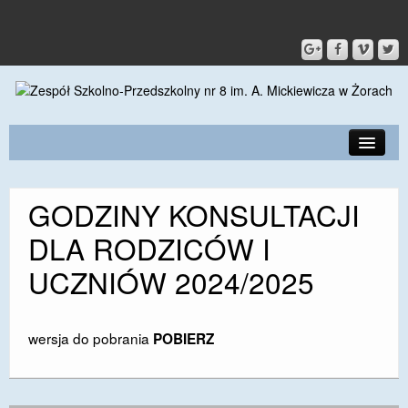
PRZEDSZKOLE
GODZINY KONSULTACJI
O SZKOLE
DLA RODZICÓW I
KONTAKT
UCZNIÓW 2024/2025
DLA RODZICÓW I UCZNIÓW
DLA PRACOWNIKÓW
wersja do pobrania
POBIERZ
GALERIA
SPORT