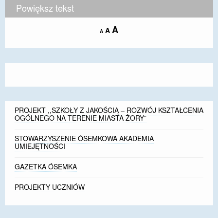
Powiększ tekst
DOSTĘPNOŚĆ
Increase
A
Reset
A
Decrease
A
POLITYKA PRYWATNOŚCI
font
font
font
size.
size.
size.
RODO
EGZAMIN ÓSMOKLASISTY
STANDARDY OCHRONY MAŁOLETNICH
PROJEKT ,,SZKOŁY Z JAKOŚCIĄ – ROZWÓJ KSZTAŁCENIA
PROJEKT ,,SZKOŁY Z JAKOŚCIĄ – ROZWÓJ
OGÓLNEGO NA TERENIE MIASTA ŻORY”
KSZTAŁCENIA OGÓLNEGO NA TERENIE MIASTA
ŻORY”
STOWARZYSZENIE ÓSEMKOWA AKADEMIA
UMIEJĘTNOŚCI
REKRUTACJA 2026/2027
GAZETKA ÓSEMKA
mLegitymacja
PROJEKTY UCZNIÓW