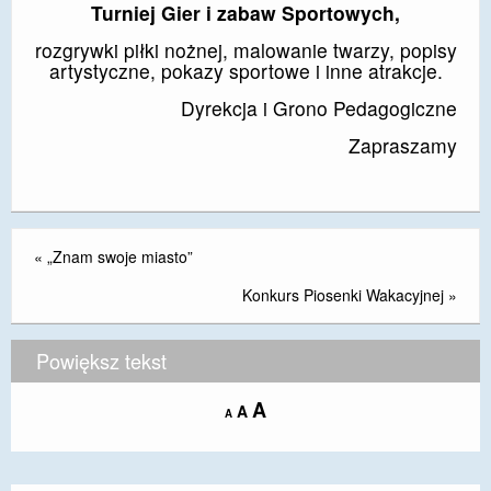
Turniej Gier i zabaw Sportowych,
DOSTĘPNOŚĆ
rozgrywki piłki nożnej, malowanie twarzy, popisy
artystyczne, pokazy sportowe i inne atrakcje.
POLITYKA PRYWATNOŚCI
Dyrekcja i Grono Pedagogiczne
RODO
Zapraszamy
EGZAMIN ÓSMOKLASISTY
STANDARDY OCHRONY MAŁOLETNICH
PROJEKT ,,SZKOŁY Z JAKOŚCIĄ – ROZWÓJ
«
„Znam swoje miasto”
KSZTAŁCENIA OGÓLNEGO NA TERENIE MIASTA
ŻORY”
Konkurs Piosenki Wakacyjnej
»
REKRUTACJA 2026/2027
Powiększ tekst
mLegitymacja
Increase
A
Reset
A
Decrease
A
font
font
font
size.
size.
size.