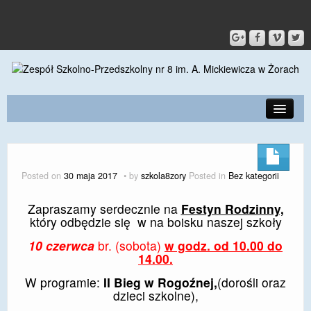
PRZEDSZKOLE
O SZKOLE
Posted on
30 maja 2017
by
szkola8zory
Posted in
Bez kategorii
KONTAKT
Zapraszamy serdecznie na
Festyn Rodzinny,
DLA RODZICÓW I UCZNIÓW
który odbędzie się w na boisku naszej szkoły
10 czerwca
br. (sobota)
w godz. od 10.00 do
DLA PRACOWNIKÓW
14.00.
GALERIA
W programie:
II Bieg w Rogoźnej,
(dorośli oraz
dzieci szkolne),
SPORT