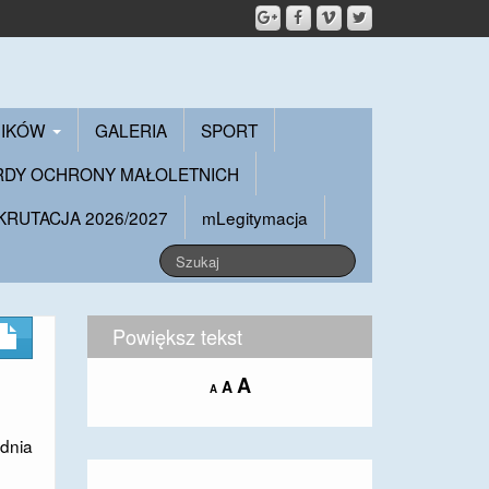
NIKÓW
GALERIA
SPORT
RDY OCHRONY MAŁOLETNICH
KRUTACJA 2026/2027
mLegitymacja
Powiększ tekst
Increase
A
Reset
A
Decrease
A
font
font
font
size.
size.
size.
dnia