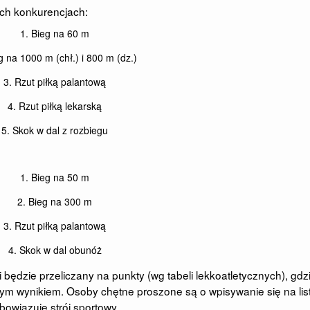
ych konkurencjach:
1. Bieg na 60 m
g na 1000 m (chł.) i 800 m (dz.)
3. Rzut piłką palantową
4. Rzut piłką lekarską
5. Skok w dal z rozbiegu
1. Bieg na 50 m
2. Bieg na 300 m
3. Rzut piłką palantową
4. Skok w dal obunóż
będzie przeliczany na punkty (wg tabeli lekkoatletycznych), gdz
m wynikiem. Osoby chętne proszone są o wpisywanie się na lis
bowiązuje strój sportowy.