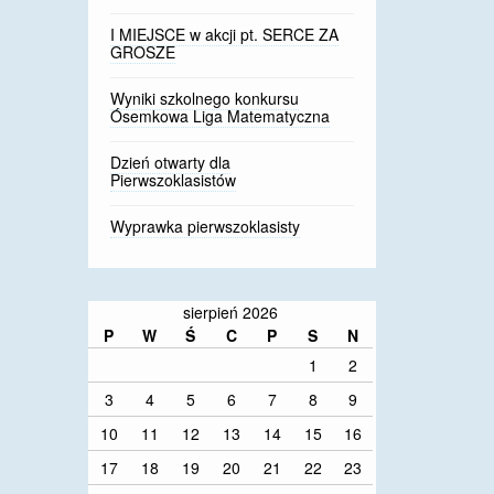
I MIEJSCE w akcji pt. SERCE ZA
GROSZE
Wyniki szkolnego konkursu
Ósemkowa Liga Matematyczna
Dzień otwarty dla
Pierwszoklasistów
Wyprawka pierwszoklasisty
sierpień 2026
P
W
Ś
C
P
S
N
1
2
3
4
5
6
7
8
9
10
11
12
13
14
15
16
17
18
19
20
21
22
23