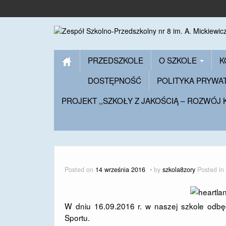
PRZEDSZKOLE
O SZKOLE
K
DOSTĘPNOŚĆ
POLITYKA PRYWA
PROJEKT ,,SZKOŁY Z JAKOŚCIĄ – ROZWÓJ
Posted on
14 września 2016
by
szkola8zory
Posted in
W dniu 16.09.2016 r. w naszej szkole odbęd
Sportu.