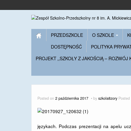
PRZEDSZKOLE
O SZKOLE
K
DOSTĘPNOŚĆ
POLITYKA PRYWA
PROJEKT ,,SZKOŁY Z JAKOŚCIĄ – ROZWÓJ
Posted on
2 października 2017
by
szkola8zory
Posted
językach. Podczas prezentacji na apelu ucz