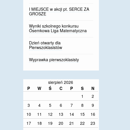
I MIEJSCE w akcji pt. SERCE ZA
GROSZE
Wyniki szkolnego konkursu
Ósemkowa Liga Matematyczna
Dzień otwarty dla
Pierwszoklasistów
Wyprawka pierwszoklasisty
sierpień 2026
P
W
Ś
C
P
S
N
1
2
3
4
5
6
7
8
9
10
11
12
13
14
15
16
17
18
19
20
21
22
23