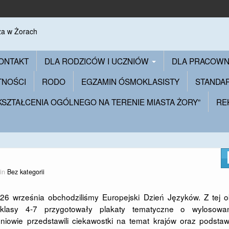
ONTAKT
DLA RODZICÓW I UCZNIÓW
DLA PRACOW
TNOŚCI
RODO
EGZAMIN ÓSMOKLASISTY
STANDA
 KSZTAŁCENIA OGÓLNEGO NA TERENIE MIASTA ŻORY”
RE
 in
Bez kategorii
26 września obchodziliśmy Europejski Dzień Języków. Z tej o
klasy 4-7 przygotowały plakaty tematyczne o wylosowa
niowie przedstawili ciekawostki na temat krajów oraz podsta