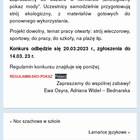
pokaz mody”. Uczestnicy samodzielnie przygotowują
DOSTĘPNOŚĆ
strój ekologiczny, z materiałów gotowych do
ponownego wykorzystania.
POLITYKA PRYWATNOŚCI
Projekt dowolny, temat pracy otwarty: strój wieczorowy,
RODO
sportowy, do pracy, do szkoły, na plażę itp.
EGZAMIN ÓSMOKLASISTY
Konkurs odbędzie się 20.03.2023 r., zgłoszenia do
14.03. 23 r.
STANDARDY OCHRONY MAŁOLETNICH
Regulamin konkursu znajduje się poniżej.
PROJEKT ,,SZKOŁY Z JAKOŚCIĄ – ROZWÓJ
REGULAMIN-EKO-POKAZ
Pobierz
KSZTAŁCENIA OGÓLNEGO NA TERENIE MIASTA
Zapraszamy do wspólnej zabawy!
ŻORY”
Ewa Osyra, Adriana Wideł – Bednarska
REKRUTACJA 2026/2027
mLegitymacja
«
Noc szachowa w szkole
Łamańce językowe
»