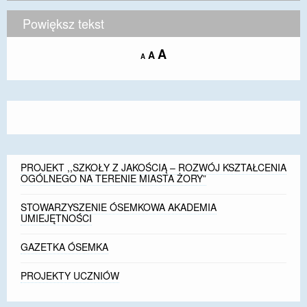
Powiększ tekst
Increase
A
Reset
A
Decrease
A
font
font
font
size.
size.
size.
PROJEKT ,,SZKOŁY Z JAKOŚCIĄ – ROZWÓJ KSZTAŁCENIA
OGÓLNEGO NA TERENIE MIASTA ŻORY”
STOWARZYSZENIE ÓSEMKOWA AKADEMIA
UMIEJĘTNOŚCI
GAZETKA ÓSEMKA
PROJEKTY UCZNIÓW