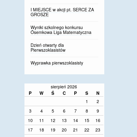
I MIEJSCE w akcji pt. SERCE ZA
GROSZE
Wyniki szkolnego konkursu
Ósemkowa Liga Matematyczna
Dzień otwarty dla
Pierwszoklasistów
Wyprawka pierwszoklasisty
sierpień 2026
P
W
Ś
C
P
S
N
1
2
3
4
5
6
7
8
9
10
11
12
13
14
15
16
17
18
19
20
21
22
23