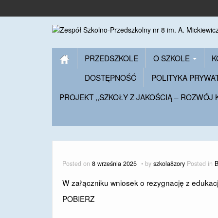
PRZEDSZKOLE
O SZKOLE
K
DOSTĘPNOŚĆ
POLITYKA PRYWA
PROJEKT ,,SZKOŁY Z JAKOŚCIĄ – ROZWÓJ
Posted on
8 września 2025
by
szkola8zory
Posted in
B
W załączniku wniosek o rezygnację z edukacj
POBIERZ