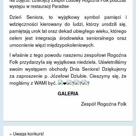
Na zdjęciu: Dziecięcy Zespół Ludowy Rogoźna Folk podczas
występu w restauracji Paradise
DOSTĘPNOŚĆ
Dzień Seniora, to wyjątkowy symbol pamięci i
POLITYKA PRYWATNOŚCI
wdzięczności kierowany do ludzi, którzy urodzili się,
pamiętają urok lat oraz dekad ubiegłego wieku, którego
RODO
celem jest integracja środowiska senioralnego oraz
umocnienie więzi międzypokoleniowych.
EGZAMIN ÓSMOKLASISTY
I właśnie z tego powodu naszemu zespołowi Rogoźna
STANDARDY OCHRONY MAŁOLETNICH
Folk przydarzyła się wyjątkowa niedziela. Uświetniliśmy
swoim występem obchody Dnia Seniora! Dziękujemy
PROJEKT ,,SZKOŁY Z JAKOŚCIĄ – ROZWÓJ
KSZTAŁCENIA OGÓLNEGO NA TERENIE MIASTA
za zaproszenie p. Józefowi Dziubie. Cieszymy się, że
ŻORY”
mogliśmy z WAMI być.
GALERIA
REKRUTACJA 2026/2027
Zespół Rogoźna Folk
mLegitymacja
«
Uwaga konkurs!