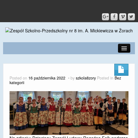
PRZEDSZKOLE
O SZKOLE
Posted on
16 października 2022
by
szkola8zory
Posted in
Bez
kategorii
KONTAKT
DLA RODZICÓW I UCZNIÓW
DLA PRACOWNIKÓW
GALERIA
SPORT