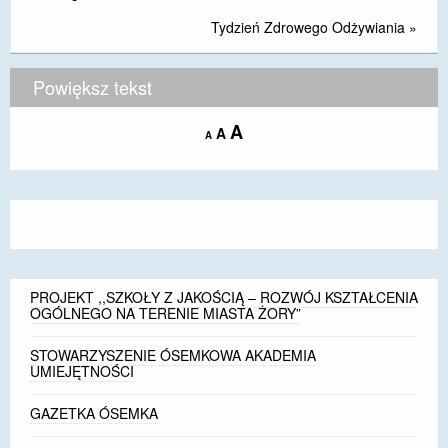
Tydzień Zdrowego Odżywiania
»
Powiększ tekst
Increase
A
Reset
A
Decrease
A
font
font
font
size.
size.
size.
PROJEKT ,,SZKOŁY Z JAKOŚCIĄ – ROZWÓJ KSZTAŁCENIA
OGÓLNEGO NA TERENIE MIASTA ŻORY”
STOWARZYSZENIE ÓSEMKOWA AKADEMIA
UMIEJĘTNOŚCI
GAZETKA ÓSEMKA