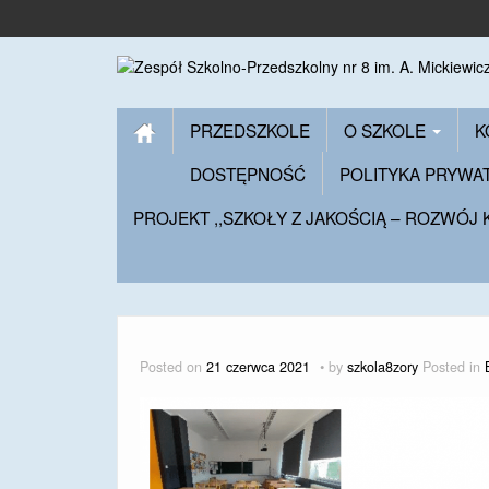
PRZEDSZKOLE
O SZKOLE
K
DOSTĘPNOŚĆ
POLITYKA PRYWA
PROJEKT ,,SZKOŁY Z JAKOŚCIĄ – ROZWÓJ
Posted on
21 czerwca 2021
by
szkola8zory
Posted in