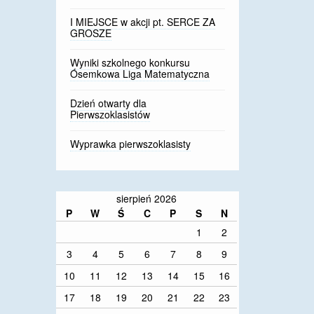
I MIEJSCE w akcji pt. SERCE ZA
GROSZE
Wyniki szkolnego konkursu
Ósemkowa Liga Matematyczna
Dzień otwarty dla
Pierwszoklasistów
Wyprawka pierwszoklasisty
sierpień 2026
P
W
Ś
C
P
S
N
1
2
3
4
5
6
7
8
9
10
11
12
13
14
15
16
17
18
19
20
21
22
23