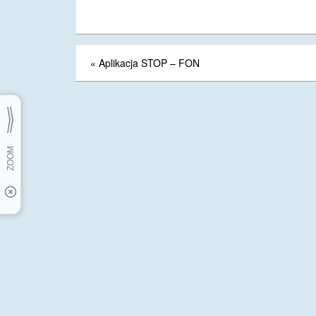
«
Aplikacja STOP – FON