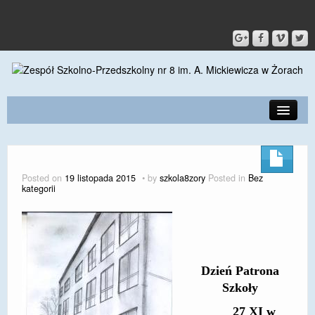
PRZEDSZKOLE
O SZKOLE
Posted on
19 listopada 2015
by
szkola8zory
Posted in
Bez
kategorii
KONTAKT
DLA RODZICÓW I UCZNIÓW
DLA PRACOWNIKÓW
Dzień Patrona
GALERIA
Szkoły
SPORT
27 XI w