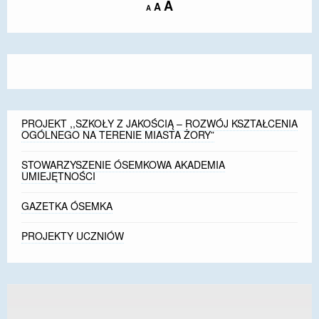
Increase
A
Reset
A
Decrease
A
font
font
font
size.
size.
size.
PROJEKT ,,SZKOŁY Z JAKOŚCIĄ – ROZWÓJ KSZTAŁCENIA
OGÓLNEGO NA TERENIE MIASTA ŻORY”
STOWARZYSZENIE ÓSEMKOWA AKADEMIA
UMIEJĘTNOŚCI
GAZETKA ÓSEMKA
PROJEKTY UCZNIÓW