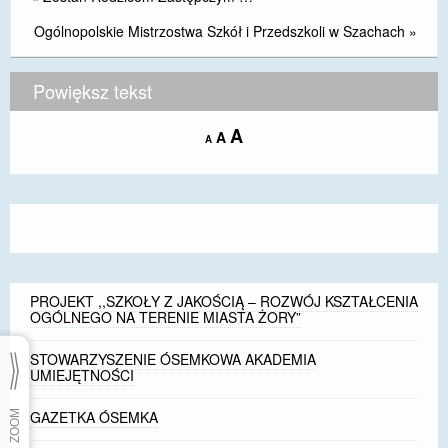
Ogólnopolskie Mistrzostwa Szkół i Przedszkoli w Szachach
»
Powiększ tekst
Increase
A
Reset
A
Decrease
A
font
font
font
size.
size.
size.
PROJEKT ,,SZKOŁY Z JAKOŚCIĄ – ROZWÓJ KSZTAŁCENIA
OGÓLNEGO NA TERENIE MIASTA ŻORY”
STOWARZYSZENIE ÓSEMKOWA AKADEMIA
UMIEJĘTNOŚCI
GAZETKA ÓSEMKA