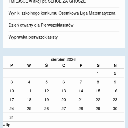
I MIEJSCE w akcji pt. SERCE ZA GROSZE
Wyniki szkolnego konkursu Ósemkowa Liga Matematyczna
Dzień otwarty dla Pierwszoklasistów
Wyprawka pierwszoklasisty
sierpień 2026
P
W
Ś
C
P
S
N
1
2
3
4
5
6
7
8
9
10
11
12
13
14
15
16
17
18
19
20
21
22
23
24
25
26
27
28
29
30
31
« lip