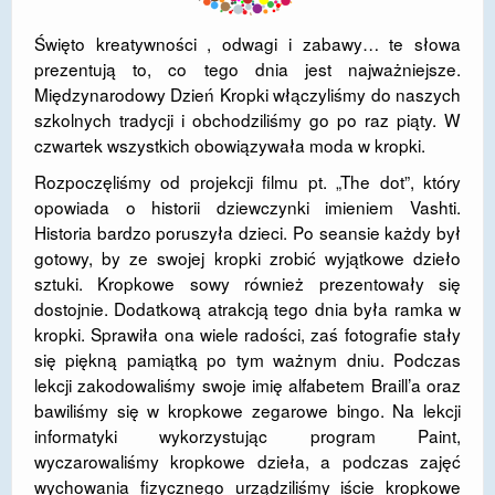
DOSTĘPNOŚĆ
Święto kreatywności , odwagi i zabawy… te słowa
prezentują to, co tego dnia jest najważniejsze.
POLITYKA PRYWATNOŚCI
Międzynarodowy Dzień Kropki włączyliśmy do naszych
szkolnych tradycji i obchodziliśmy go po raz piąty. W
RODO
czwartek wszystkich obowiązywała moda w kropki.
EGZAMIN ÓSMOKLASISTY
Rozpoczęliśmy od projekcji filmu pt. „The dot”, który
opowiada o historii dziewczynki imieniem Vashti.
STANDARDY OCHRONY MAŁOLETNICH
Historia bardzo poruszyła dzieci. Po seansie każdy był
PROJEKT ,,SZKOŁY Z JAKOŚCIĄ – ROZWÓJ
gotowy, by ze swojej kropki zrobić wyjątkowe dzieło
KSZTAŁCENIA OGÓLNEGO NA TERENIE MIASTA
sztuki. Kropkowe sowy również prezentowały się
ŻORY”
dostojnie. Dodatkową atrakcją tego dnia była ramka w
kropki. Sprawiła ona wiele radości, zaś fotografie stały
REKRUTACJA 2026/2027
się piękną pamiątką po tym ważnym dniu. Podczas
lekcji zakodowaliśmy swoje imię alfabetem Braill’a oraz
mLegitymacja
bawiliśmy się w kropkowe zegarowe bingo. Na lekcji
informatyki wykorzystując program Paint,
wyczarowaliśmy kropkowe dzieła, a podczas zajęć
wychowania fizycznego urządziliśmy iście kropkowe