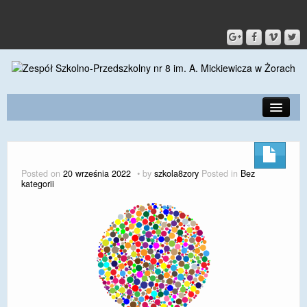
PRZEDSZKOLE
O SZKOLE
Posted on
20 września 2022
by
szkola8zory
Posted in
Bez
kategorii
KONTAKT
DLA RODZICÓW I UCZNIÓW
DLA PRACOWNIKÓW
GALERIA
SPORT