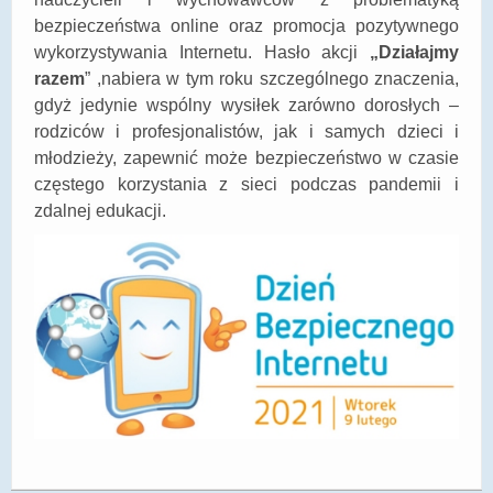
bezpieczeństwa online oraz promocja pozytywnego
DOSTĘPNOŚĆ
wykorzystywania Internetu. Hasło akcji
„Działajmy
POLITYKA PRYWATNOŚCI
razem
”
,nabiera w tym roku szczególnego znaczenia,
gdyż jedynie wspólny wysiłek zarówno dorosłych –
RODO
rodziców i profesjonalistów, jak i samych dzieci i
młodzieży, zapewnić może bezpieczeństwo w czasie
EGZAMIN ÓSMOKLASISTY
częstego
korzystania z sieci podczas pandemii i
STANDARDY OCHRONY MAŁOLETNICH
zdalnej edukacji.
PROJEKT ,,SZKOŁY Z JAKOŚCIĄ – ROZWÓJ
KSZTAŁCENIA OGÓLNEGO NA TERENIE MIASTA
ŻORY”
REKRUTACJA 2026/2027
mLegitymacja