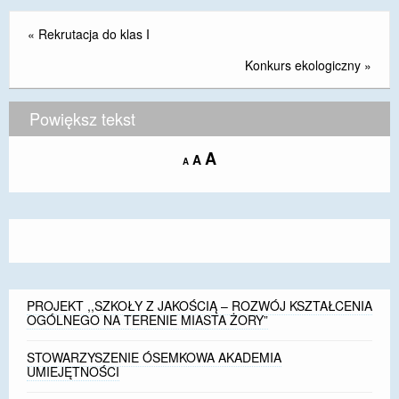
«
Rekrutacja do klas I
Konkurs ekologiczny
»
Powiększ tekst
Increase
A
Reset
A
Decrease
A
font
font
font
size.
size.
size.
PROJEKT ,,SZKOŁY Z JAKOŚCIĄ – ROZWÓJ KSZTAŁCENIA
OGÓLNEGO NA TERENIE MIASTA ŻORY”
STOWARZYSZENIE ÓSEMKOWA AKADEMIA
UMIEJĘTNOŚCI