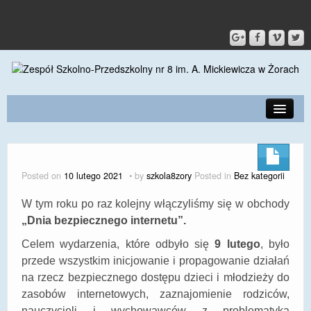
PRZEDSZKOLE
O SZKOLE
Posted on
10 lutego 2021
by
szkola8zory
Posted in
Bez kategorii
KONTAKT
W tym roku po raz kolejny włączyliśmy się w obchody
DLA RODZICÓW I UCZNIÓW
„Dnia bezpiecznego internetu”.
Celem wydarzenia, które
odbyło się
9 lutego
,
było
DLA PRACOWNIKÓW
przede wszystkim inicjowanie i propagowanie działań
GALERIA
na rzecz bezpiecznego dostępu dzieci i młodzieży do
zasobów internetowych, zaznajomienie rodziców,
SPORT
nauczycieli i wychowawców z problematyką