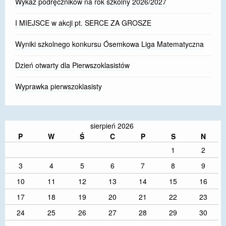
Wykaz podręczników na rok szkolny 2026/2027
I MIEJSCE w akcji pt. SERCE ZA GROSZE
Wyniki szkolnego konkursu Ósemkowa Liga Matematyczna
Dzień otwarty dla Pierwszoklasistów
Wyprawka pierwszoklasisty
sierpień 2026
P
W
Ś
C
P
S
N
1
2
3
4
5
6
7
8
9
10
11
12
13
14
15
16
17
18
19
20
21
22
23
24
25
26
27
28
29
30