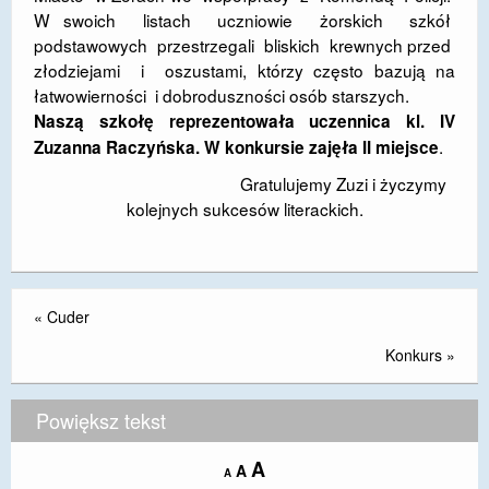
W swoich listach uczniowie żorskich szkół
DOSTĘPNOŚĆ
podstawowych przestrzegali bliskich krewnych przed
złodziejami i oszustami, którzy często bazują na
POLITYKA PRYWATNOŚCI
łatwowierności i dobroduszności osób starszych.
RODO
Naszą szkołę reprezentowała uczennica kl. IV
.
Zuzanna Raczyńska. W konkursie zajęła II miejsce
EGZAMIN ÓSMOKLASISTY
Gratulujemy Zuzi i życzymy
STANDARDY OCHRONY MAŁOLETNICH
kolejnych sukcesów literackich.
PROJEKT ,,SZKOŁY Z JAKOŚCIĄ – ROZWÓJ
KSZTAŁCENIA OGÓLNEGO NA TERENIE MIASTA
ŻORY”
«
Cuder
REKRUTACJA 2026/2027
Konkurs
»
mLegitymacja
Powiększ tekst
Increase
A
Reset
A
Decrease
A