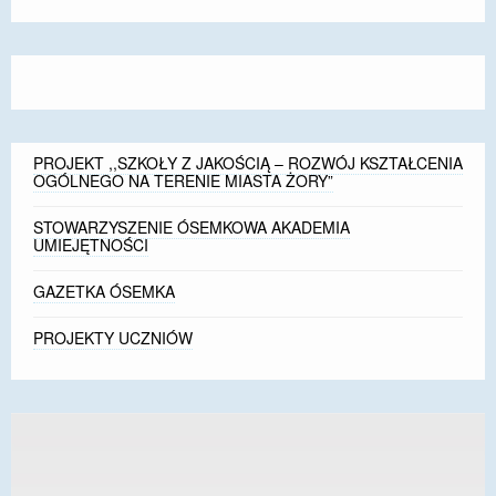
font
font
font
size.
size.
size.
PROJEKT ,,SZKOŁY Z JAKOŚCIĄ – ROZWÓJ KSZTAŁCENIA
OGÓLNEGO NA TERENIE MIASTA ŻORY”
STOWARZYSZENIE ÓSEMKOWA AKADEMIA
UMIEJĘTNOŚCI
GAZETKA ÓSEMKA
PROJEKTY UCZNIÓW