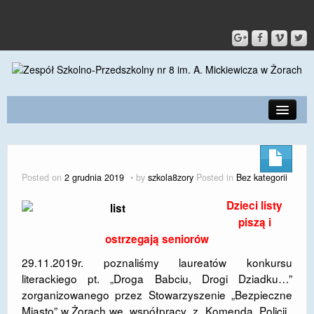
PRZEDSZKOLE
O SZKOLE
Posted on
2 grudnia 2019
by
szkola8zory
Posted in
Bez kategorii
KONTAKT
Dzieci listy
DLA RODZICÓW I UCZNIÓW
piszą i
ostrzegają seniorów
DLA PRACOWNIKÓW
29.11.2019r. poznaliśmy laureatów konkursu
GALERIA
literackiego pt. „Droga Babciu, Drogi Dziadku…”
zorganizowanego przez Stowarzyszenie „Bezpieczne
SPORT
Miasto” w Żorach we współpracy z Komendą Policji.