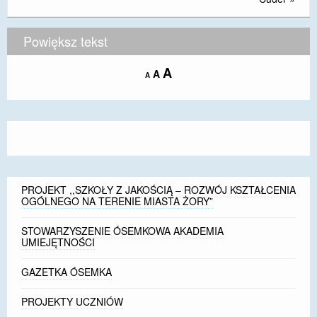
DOSTĘPNOŚĆ
Powiększ tekst
POLITYKA PRYWATNOŚCI
Increase
A
Reset
A
Decrease
RODO
A
font
font
font
size.
size.
size.
EGZAMIN ÓSMOKLASISTY
STANDARDY OCHRONY MAŁOLETNICH
PROJEKT ,,SZKOŁY Z JAKOŚCIĄ – ROZWÓJ
KSZTAŁCENIA OGÓLNEGO NA TERENIE MIASTA
ŻORY”
PROJEKT ,,SZKOŁY Z JAKOŚCIĄ – ROZWÓJ KSZTAŁCENIA
OGÓLNEGO NA TERENIE MIASTA ŻORY”
REKRUTACJA 2026/2027
STOWARZYSZENIE ÓSEMKOWA AKADEMIA
UMIEJĘTNOŚCI
mLegitymacja
GAZETKA ÓSEMKA
PROJEKTY UCZNIÓW