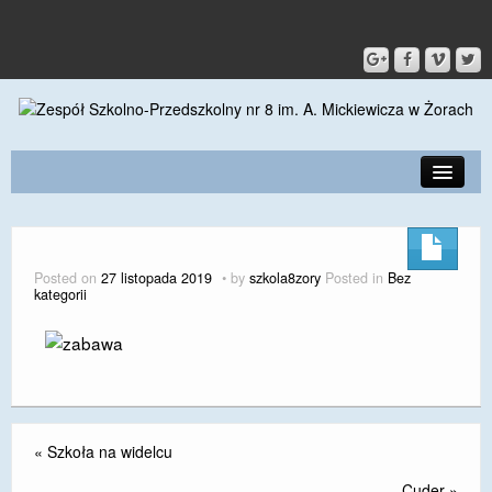
PRZEDSZKOLE
O SZKOLE
Posted on
27 listopada 2019
by
szkola8zory
Posted in
Bez
kategorii
KONTAKT
DLA RODZICÓW I UCZNIÓW
DLA PRACOWNIKÓW
GALERIA
«
Szkoła na widelcu
SPORT
Cuder
»