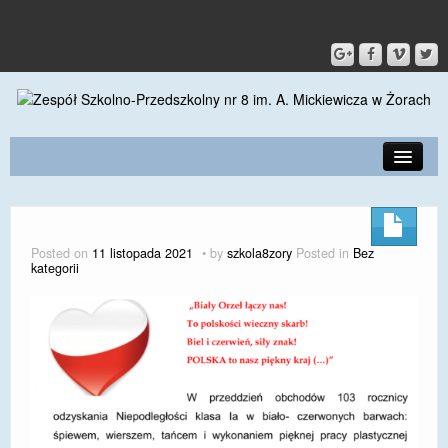
PRZEDSZKOLE
O SZKOLE
Posted on
11 listopada 2021
by
szkola8zory
Posted in
Bez
kategorii
KONTAKT
DLA RODZICÓW I UCZNIÓW
DLA PRACOWNIKÓW
GALERIA
SPORT