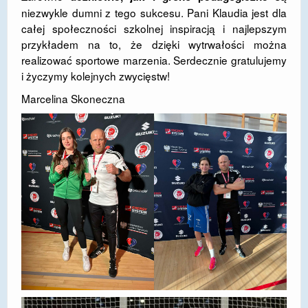
niezwykle dumni z tego sukcesu. Pani Klaudia jest dla
DOSTĘPNOŚĆ
całej społeczności szkolnej inspiracją i najlepszym
przykładem na to, że dzięki wytrwałości można
POLITYKA PRYWATNOŚCI
realizować sportowe marzenia. Serdecznie gratulujemy
RODO
i życzymy kolejnych zwycięstw!
Marcelina Skoneczna
EGZAMIN ÓSMOKLASISTY
STANDARDY OCHRONY MAŁOLETNICH
PROJEKT ,,SZKOŁY Z JAKOŚCIĄ – ROZWÓJ
KSZTAŁCENIA OGÓLNEGO NA TERENIE MIASTA
ŻORY”
REKRUTACJA 2026/2027
mLegitymacja