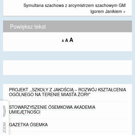
Symultana szachowa z arcymistrzem szachowym GM
Igorem Janikiem
»
Powiększ tekst
Increase
A
Reset
A
Decrease
A
font
font
font
size.
size.
size.
PROJEKT ,,SZKOŁY Z JAKOŚCIĄ – ROZWÓJ KSZTAŁCENIA
OGÓLNEGO NA TERENIE MIASTA ŻORY”
STOWARZYSZENIE ÓSEMKOWA AKADEMIA
UMIEJĘTNOŚCI
GAZETKA ÓSEMKA