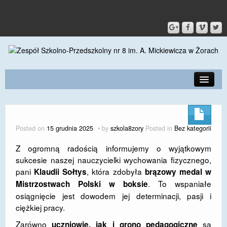
PRZEDSZKOLE
O SZKOLE
Posted on
15 grudnia 2025
by
szkola8zory
Posted in
Bez kategorii
KONTAKT
Z ogromną radością informujemy o wyjątkowym
sukcesie naszej nauczycielki wychowania fizycznego,
DLA RODZICÓW I UCZNIÓW
pani
, która zdobyła
Klaudii Sołtys
brązowy medal w
DLA PRACOWNIKÓW
. To wspaniałe
Mistrzostwach Polski w boksie
osiągnięcie jest dowodem jej determinacji, pasji i
GALERIA
ciężkiej pracy.
SPORT
Zarówno
są
uczniowie, jak i grono pedagogiczne