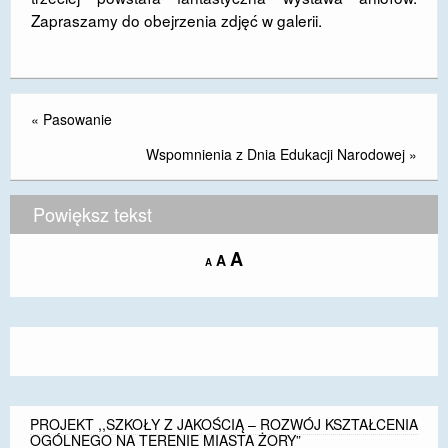
Zapraszamy do obejrzenia zdjęć w galerii.
DOSTĘPNOŚĆ
POLITYKA PRYWATNOŚCI
RODO
«
Pasowanie
EGZAMIN ÓSMOKLASISTY
Wspomnienia z Dnia Edukacji Narodowej
»
STANDARDY OCHRONY MAŁOLETNICH
Powiększ tekst
PROJEKT ,,SZKOŁY Z JAKOŚCIĄ – ROZWÓJ
KSZTAŁCENIA OGÓLNEGO NA TERENIE MIASTA
Increase
A
Reset
A
Decrease
A
ŻORY”
font
font
font
size.
size.
size.
REKRUTACJA 2026/2027
mLegitymacja
PROJEKT ,,SZKOŁY Z JAKOŚCIĄ – ROZWÓJ KSZTAŁCENIA
OGÓLNEGO NA TERENIE MIASTA ŻORY”