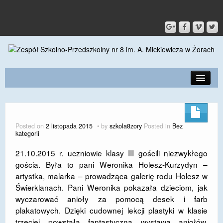
PRZEDSZKOLE
O SZKOLE
Posted on
2 listopada 2015
by
szkola8zory
Posted in
Bez
kategorii
KONTAKT
21.10.2015 r. uczniowie klasy III gościli niezwykłego
DLA RODZICÓW I UCZNIÓW
gościa. Była to pani Weronika Holesz-Kurzydyn –
artystka, malarka – prowadząca galerię rodu Holesz w
DLA PRACOWNIKÓW
Świerklanach. Pani Weronika pokazała dzieciom, jak
GALERIA
wyczarować anioły za pomocą desek i farb
plakatowych. Dzięki cudownej lekcji plastyki w klasie
SPORT
trzeciej powstała fantastyczna wystawa aniołów.