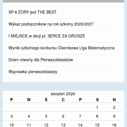
SP-8 ŻORY jest THE BEST
Wykaz podręczników na rok szkolny 2026/2027
I MIEJSCE w akcji pt. SERCE ZA GROSZE
Wyniki szkolnego konkursu Ósemkowa Liga Matematyczna
Dzień otwarty dla Pierwszoklasistów
Wyprawka pierwszoklasisty
sierpień 2026
P
W
Ś
C
P
S
N
1
2
3
4
5
6
7
8
9
10
11
12
13
14
15
16