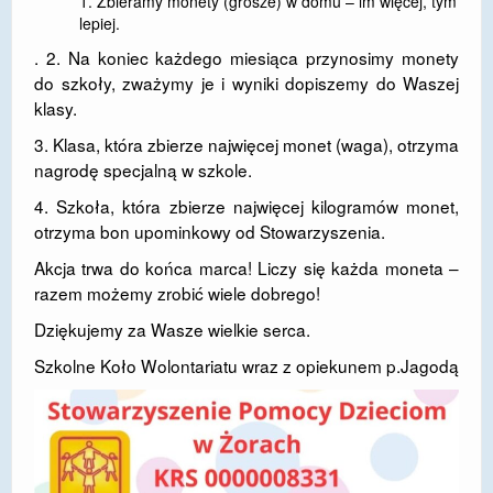
Zbieramy monety (grosze) w domu – im więcej, tym
lepiej.
DOSTĘPNOŚĆ
. 2. Na koniec każdego miesiąca przynosimy monety
POLITYKA PRYWATNOŚCI
do szkoły, zważymy je i wyniki dopiszemy do Waszej
klasy.
RODO
3. Klasa, która zbierze najwięcej monet (waga), otrzyma
EGZAMIN ÓSMOKLASISTY
nagrodę specjalną w szkole.
4. Szkoła, która zbierze najwięcej kilogramów monet,
STANDARDY OCHRONY MAŁOLETNICH
otrzyma bon upominkowy od Stowarzyszenia.
PROJEKT ,,SZKOŁY Z JAKOŚCIĄ – ROZWÓJ
Akcja trwa do końca marca! Liczy się każda moneta –
KSZTAŁCENIA OGÓLNEGO NA TERENIE MIASTA
razem możemy zrobić wiele dobrego!
ŻORY”
Dziękujemy za Wasze wielkie serca.
REKRUTACJA 2026/2027
Szkolne Koło Wolontariatu wraz z opiekunem p.Jagodą
mLegitymacja