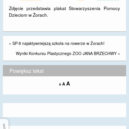
Zdjęcie przedstawia plakat Stowarzyszenia Pomocy
Dzieciom w Żorach.
«
SP-8 najaktywniejszą szkoła na rowerze w Żorach!
Wyniki Konkursu Plastycznego ZOO JANA BRZECHWY
»
Powiększ tekst
Increase
A
Reset
A
Decrease
A
font
font
font
size.
size.
size.