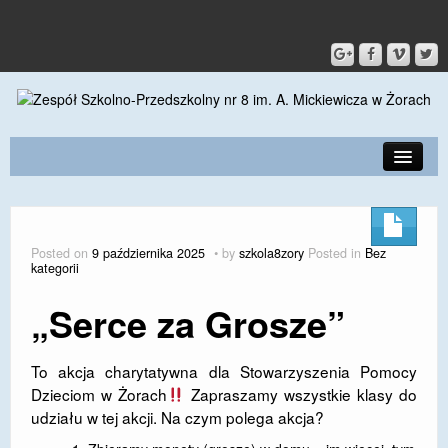
PRZEDSZKOLE
O SZKOLE
Posted on
9 października 2025
by
szkola8zory
Posted in
Bez
kategorii
KONTAKT
„Serce za Grosze”
DLA RODZICÓW I UCZNIÓW
DLA PRACOWNIKÓW
To akcja charytatywna dla Stowarzyszenia Pomocy
Dzieciom w Żorach
Zapraszamy wszystkie klasy do
GALERIA
udziału w tej akcji. Na czym polega akcja?
SPORT