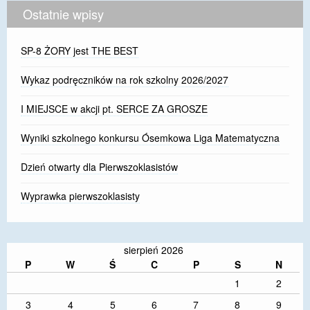
Ostatnie wpisy
SP-8 ŻORY jest THE BEST
Wykaz podręczników na rok szkolny 2026/2027
I MIEJSCE w akcji pt. SERCE ZA GROSZE
Wyniki szkolnego konkursu Ósemkowa Liga Matematyczna
Dzień otwarty dla Pierwszoklasistów
Wyprawka pierwszoklasisty
sierpień 2026
P
W
Ś
C
P
S
N
1
2
3
4
5
6
7
8
9