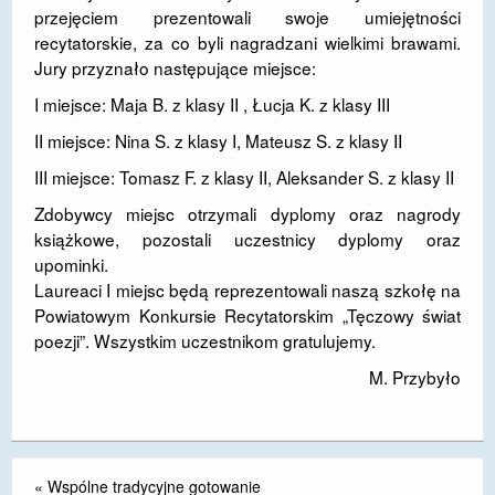
przejęciem prezentowali swoje umiejętności
DOSTĘPNOŚĆ
recytatorskie, za co byli nagradzani wielkimi brawami.
Jury przyznało następujące miejsce:
POLITYKA PRYWATNOŚCI
I miejsce: Maja B. z klasy II , Łucja K. z klasy III
RODO
II miejsce: Nina S. z klasy I, Mateusz S. z klasy II
EGZAMIN ÓSMOKLASISTY
III miejsce: Tomasz F. z klasy II, Aleksander S. z klasy II
STANDARDY OCHRONY MAŁOLETNICH
Zdobywcy miejsc otrzymali dyplomy oraz nagrody
książkowe, pozostali uczestnicy dyplomy oraz
PROJEKT ,,SZKOŁY Z JAKOŚCIĄ – ROZWÓJ
upominki.
KSZTAŁCENIA OGÓLNEGO NA TERENIE MIASTA
Laureaci I miejsc będą reprezentowali naszą szkołę na
ŻORY”
Powiatowym Konkursie Recytatorskim „Tęczowy świat
poezji”. Wszystkim uczestnikom gratulujemy.
REKRUTACJA 2026/2027
M. Przybyło
mLegitymacja
«
Wspólne tradycyjne gotowanie