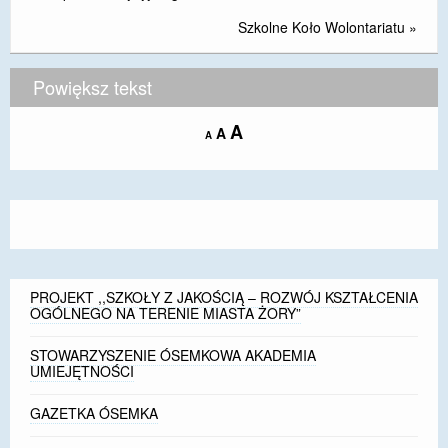
Szkolne Koło Wolontariatu
»
Powiększ tekst
Increase
A
Reset
A
Decrease
A
font
font
font
size.
size.
size.
PROJEKT ,,SZKOŁY Z JAKOŚCIĄ – ROZWÓJ KSZTAŁCENIA
OGÓLNEGO NA TERENIE MIASTA ŻORY”
STOWARZYSZENIE ÓSEMKOWA AKADEMIA
UMIEJĘTNOŚCI
GAZETKA ÓSEMKA