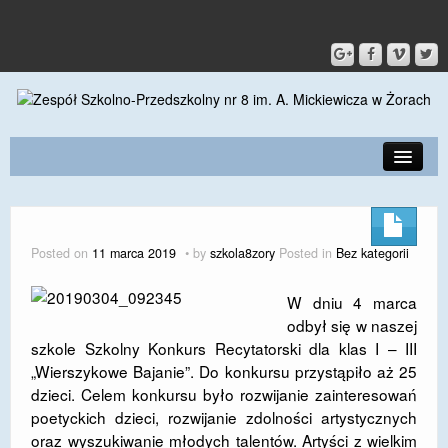
PRZEDSZKOLE
O SZKOLE
Posted on
11 marca 2019
by
szkola8zory
Posted in
Bez kategorii
KONTAKT
W dniu 4 marca
DLA RODZICÓW I UCZNIÓW
odbył się w naszej
szkole Szkolny Konkurs Recytatorski dla klas I – III
DLA PRACOWNIKÓW
„Wierszykowe Bajanie”. Do konkursu przystąpiło aż 25
dzieci. Celem konkursu było rozwijanie zainteresowań
GALERIA
poetyckich dzieci, rozwijanie zdolności artystycznych
SPORT
oraz wyszukiwanie młodych talentów. Artyści z wielkim