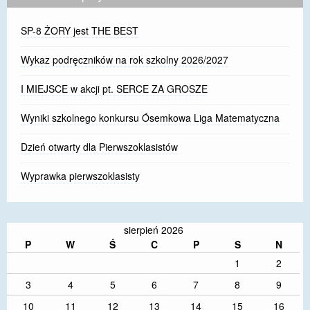
SP-8 ŻORY jest THE BEST
Wykaz podręczników na rok szkolny 2026/2027
I MIEJSCE w akcji pt. SERCE ZA GROSZE
Wyniki szkolnego konkursu Ósemkowa Liga Matematyczna
Dzień otwarty dla Pierwszoklasistów
Wyprawka pierwszoklasisty
sierpień 2026
P
W
Ś
C
P
S
N
1
2
3
4
5
6
7
8
9
10
11
12
13
14
15
16