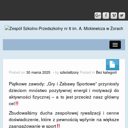
PRZEDSZKOLE
O SZKOLE
Posted on
30 marca 2025
by
szkola8zory
Posted in
Bez kategorii
KONTAKT
Piątkowe zawody: „Gry i Zabawy Sportowe” przyniosły
dzieciom mnóstwo pozytywnej energii i motywacji do
DLA RODZICÓW I UCZNIÓW
aktywności fizycznej – a to jest przecież nasz główny
DLA PRACOWNIKÓW
cel
Zbudowaliśmy ducha zespołowej rywalizacji i cenne
GALERIA
doświadczenie, które z pewnością wpłynie na większe
SPORT
zaangażowanie w sport