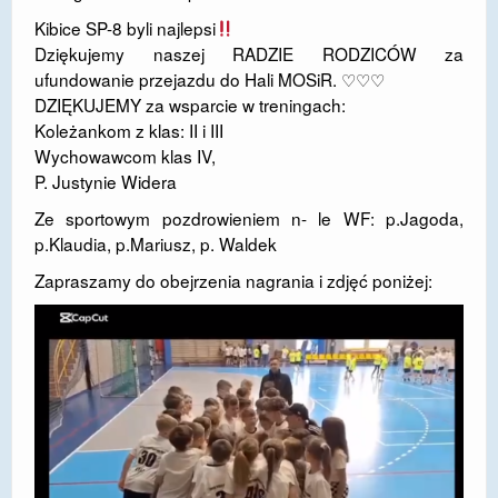
Kibice SP-8 byli najlepsi
DOSTĘPNOŚĆ
Dziękujemy naszej RADZIE RODZICÓW za
POLITYKA PRYWATNOŚCI
ufundowanie przejazdu do Hali MOSiR. ♡♡♡
DZIĘKUJEMY za wsparcie w treningach:
RODO
Koleżankom z klas: II i III
Wychowawcom klas IV,
EGZAMIN ÓSMOKLASISTY
P. Justynie Widera
STANDARDY OCHRONY MAŁOLETNICH
Ze sportowym pozdrowieniem n- le WF: p.Jagoda,
p.Klaudia, p.Mariusz, p. Waldek
PROJEKT ,,SZKOŁY Z JAKOŚCIĄ – ROZWÓJ
KSZTAŁCENIA OGÓLNEGO NA TERENIE MIASTA
Zapraszamy do obejrzenia nagrania i zdjęć poniżej:
ŻORY”
REKRUTACJA 2026/2027
mLegitymacja