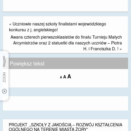
«
Uczniowie naszej szkoły finalistami wojewódzkiego
konkursu z j. angielskiego!
Awans czterech pierwszoklasistów do finału Turnieju Małych
Arcymistrzów oraz 2 statuetki dla naszych uczniów – Piotra
H. i Franciszka D. !
»
Powiększ tekst
Increase
A
Reset
A
Decrease
A
font
font
font
size.
size.
size.
PROJEKT ,,SZKOŁY Z JAKOŚCIĄ – ROZWÓJ KSZTAŁCENIA
OGÓLNEGO NA TERENIE MIASTA ŻORY”