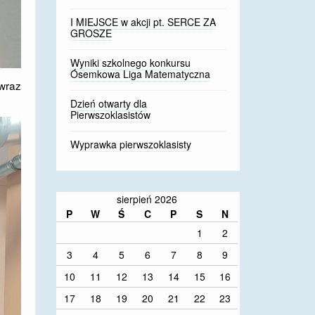
I MIEJSCE w akcji pt. SERCE ZA
GROSZE
Wyniki szkolnego konkursu
Ósemkowa Liga Matematyczna
wraz
Dzień otwarty dla
Pierwszoklasistów
Wyprawka pierwszoklasisty
sierpień 2026
P
W
Ś
C
P
S
N
1
2
3
4
5
6
7
8
9
10
11
12
13
14
15
16
17
18
19
20
21
22
23