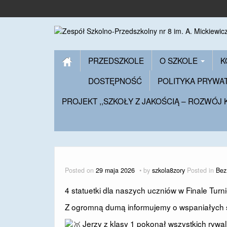
PRZEDSZKOLE
O SZKOLE
K
DOSTĘPNOŚĆ
POLITYKA PRYWA
PROJEKT ,,SZKOŁY Z JAKOŚCIĄ – ROZWÓJ
Posted on
29 maja 2026
by
szkola8zory
Posted in
Bez
4 statuetki dla naszych uczniów w Finale Tur
Z ogromną dumą informujemy o wspaniałych 
Jerzy z klasy 1 pokonał wszystkich rywal