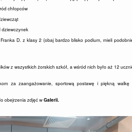
wśród chłopców
dziewcząt
ód dziewczynek
z Franka D. z klasy 2 (obaj bardzo blisko podium, mieli podobni
ków z wszystkich żorskich szkół, a wśród nich było aż 12 uczn
nikom za zaangażowanie, sportową postawę i piękną walkę 
o obejrzenia zdjęć w
Galerii.