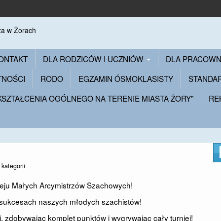
ONTAKT
DLA RODZICÓW I UCZNIÓW
DLA PRACOW
TNOŚCI
RODO
EGZAMIN ÓSMOKLASISTY
STANDA
 KSZTAŁCENIA OGÓLNEGO NA TERENIE MIASTA ŻORY”
RE
 kategorii
nieju Małych Arcymistrzów Szachowych!
sukcesach naszych młodych szachistów!
i, zdobywając komplet punktów i wygrywając cały turniej!