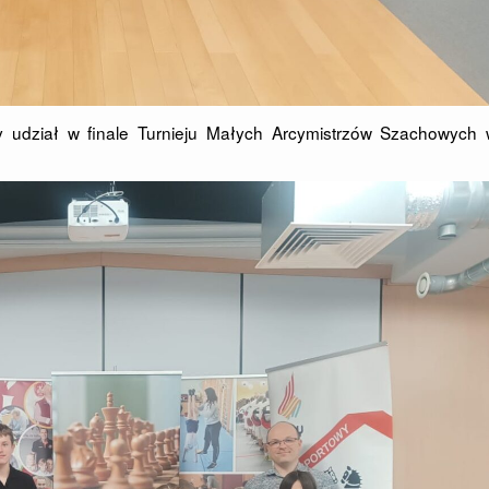
cy udział w finale Turnieju Małych Arcymistrzów Szachowych 