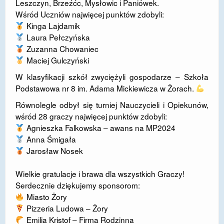
Leszczyn, Brzeźćc, Mysłowic i Paniówek.
Wśród Uczniów najwięcej punktów zdobyli:
DOSTĘPNOŚĆ
Kinga Lajdamik
POLITYKA PRYWATNOŚCI
Laura Pełczyńska
Zuzanna Chowaniec
RODO
Maciej Gulczyński
EGZAMIN ÓSMOKLASISTY
W klasyfikacji szkół zwyciężyli gospodarze – Szkoła
Podstawowa nr 8 im. Adama Mickiewicza w Żorach.
STANDARDY OCHRONY MAŁOLETNICH
Równolegle odbył się turniej Nauczycieli i Opiekunów,
PROJEKT ,,SZKOŁY Z JAKOŚCIĄ – ROZWÓJ
wśród 28 graczy najwięcej punktów zdobyli:
KSZTAŁCENIA OGÓLNEGO NA TERENIE MIASTA
Agnieszka Falkowska – awans na MP2024
ŻORY”
Anna Śmigała
Jarosław Nosek
REKRUTACJA 2026/2027
Wielkie gratulacje i brawa dla wszystkich Graczy!
mLegitymacja
Serdecznie dziękujemy sponsorom:
Miasto Żory
Pizzeria Ludowa – Żory
Emilia Kristof – Firma Rodzinna