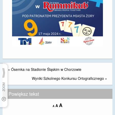
«
Ósemka na Stadionie Śląskim w Chorzowie
Wyniki Szkolnego Konkursu Ortograficznego
»
Powiększ tekst
Increase
A
Reset
A
Decrease
A
font
font
font