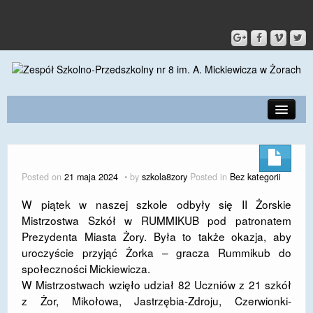
PRZEDSZKOLE
O SZKOLE
Posted on
21 maja 2024
by
szkola8zory
Posted in
Bez kategorii
KONTAKT
W piątek w naszej szkole odbyły się II Żorskie
Mistrzostwa Szkół w RUMMIKUB pod patronatem
DLA RODZICÓW I UCZNIÓW
Prezydenta Miasta Żory. Była to także okazja, aby
DLA PRACOWNIKÓW
uroczyście przyjąć Żorka – gracza Rummikub do
społeczności Mickiewicza.
GALERIA
W Mistrzostwach wzięło udział 82 Uczniów z 21 szkół
z Żor, Mikołowa, Jastrzębia-Zdroju, Czerwionki-
SPORT