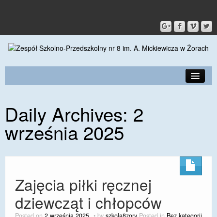
PRZEDSZKOLE
Daily Archives:
2
O SZKOLE
września 2025
KONTAKT
DLA RODZICÓW I UCZNIÓW
DLA PRACOWNIKÓW
Zajęcia piłki ręcznej
GALERIA
dziewcząt i chłopców
SPORT
Posted on
2 września 2025
by
szkola8zory
Posted in
Bez kategorii