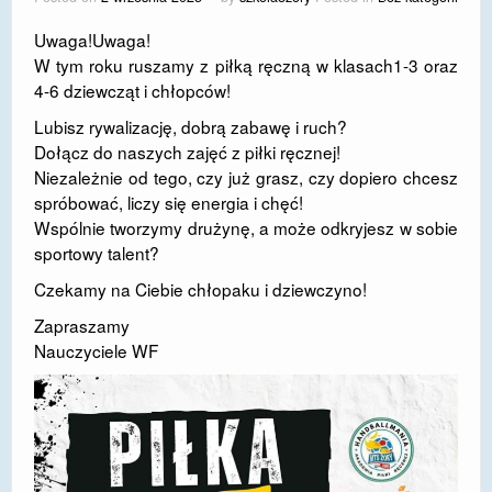
DOSTĘPNOŚĆ
Uwaga!Uwaga!
W tym roku ruszamy z piłką ręczną w klasach1-3 oraz
POLITYKA PRYWATNOŚCI
4-6 dziewcząt i chłopców!
RODO
Lubisz rywalizację, dobrą zabawę i ruch?
Dołącz do naszych zajęć z piłki ręcznej!
EGZAMIN ÓSMOKLASISTY
Niezależnie od tego, czy już grasz, czy dopiero chcesz
spróbować, liczy się energia i chęć!
STANDARDY OCHRONY MAŁOLETNICH
Wspólnie tworzymy drużynę, a może odkryjesz w sobie
PROJEKT ,,SZKOŁY Z JAKOŚCIĄ – ROZWÓJ
sportowy talent?
KSZTAŁCENIA OGÓLNEGO NA TERENIE MIASTA
Czekamy na Ciebie chłopaku i dziewczyno!
ŻORY”
Zapraszamy
REKRUTACJA 2026/2027
Nauczyciele WF
mLegitymacja