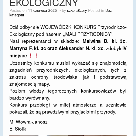
EKOLOGICZNY
DOSTĘPNOŚĆ
Posted on
11 czerwca 2025
by
szkola8zory
Posted in
Bez
kategorii
POLITYKA PRYWATNOŚCI
Dziś odbył sie WOJEWÓDZKI KONKURS Przyrodniczo-
RODO
Ekologiczny pod hasłem ,,MALI PRZYRODNICY”.
Nasi reprezentanci w skladzie:
Malwina B. kl. 3c,
EGZAMIN ÓSMOKLASISTY
. zdobyli
Martyna F. kl. 3c oraz Aleksander N. kl. 2c
IV
miejsce
STANDARDY OCHRONY MAŁOLETNICH
Uczestnicy konkursu musieli wykazać się znajomością
PROJEKT ,,SZKOŁY Z JAKOŚCIĄ – ROZWÓJ
zagadnień przyrodniczych, ekologicznych, tych z
KSZTAŁCENIA OGÓLNEGO NA TERENIE MIASTA
zakresu ochrony środowiska, jak i podstawową
ŻORY”
znajomością mapy.
Poziom wiedzy tegorocznych konkursowiczów był
REKRUTACJA 2026/2027
bardzo wyrównany.
Konkurs przebiegł w miłej atmosferze a uczniowie
mLegitymacja
pokazali, że są prawdziwymi przyjaciółmi przyrody.
M. Wowra-Janosz
E. Stolik