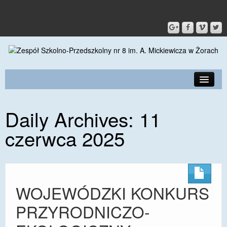
PRZEDSZKOLE
Daily Archives:
11
O SZKOLE
czerwca 2025
KONTAKT
DLA RODZICÓW I UCZNIÓW
DLA PRACOWNIKÓW
WOJEWÓDZKI KONKURS
GALERIA
PRZYRODNICZO-
SPORT