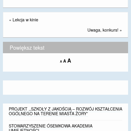
«
Lekcja w kinie
Uwaga, konkurs!
»
Powiększ tekst
Increase
A
Reset
A
Decrease
A
font
font
font
size.
size.
size.
PROJEKT ,,SZKOŁY Z JAKOŚCIĄ – ROZWÓJ KSZTAŁCENIA
OGÓLNEGO NA TERENIE MIASTA ŻORY”
STOWARZYSZENIE ÓSEMKOWA AKADEMIA
UMIEJĘTNOŚCI