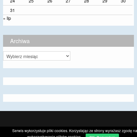
24
25
26
27
28
29
30
31
« lip
Archiwa
Archiwa
CyberChimps ©2026
Serwis wykorzystuje pliki cookies. Korzystając ze strony wyrażasz zgodę n
wykorzystywanie plików cookies.