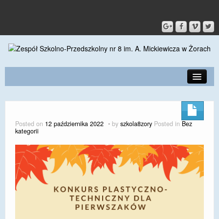
PRZEDSZKOLE
O SZKOLE
Posted on
12 października 2022
by
szkola8zory
Posted in
Bez
kategorii
KONTAKT
DLA RODZICÓW I UCZNIÓW
DLA PRACOWNIKÓW
GALERIA
SPORT