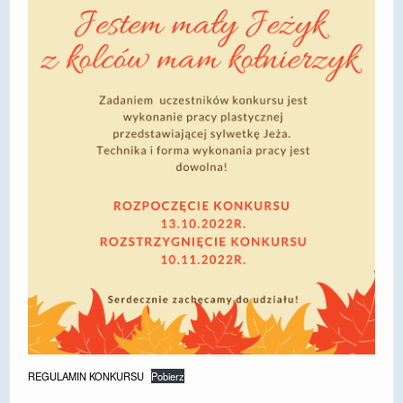
DOSTĘPNOŚĆ
POLITYKA PRYWATNOŚCI
RODO
EGZAMIN ÓSMOKLASISTY
STANDARDY OCHRONY MAŁOLETNICH
PROJEKT ,,SZKOŁY Z JAKOŚCIĄ – ROZWÓJ
KSZTAŁCENIA OGÓLNEGO NA TERENIE MIASTA
ŻORY”
REKRUTACJA 2026/2027
mLegitymacja
REGULAMIN KONKURSU
Pobierz