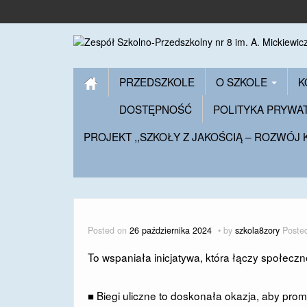
PRZEDSZKOLE
O SZKOLE
K
DOSTĘPNOŚĆ
POLITYKA PRYWA
PROJEKT ,,SZKOŁY Z JAKOŚCIĄ – ROZWÓJ
Posted on
26 października 2024
by
szkola8zory
Poste
To wspaniała inicjatywa, która łączy społecz
■ Biegi uliczne to doskonała okazja, aby pro