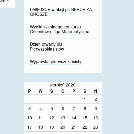
lom
»
I MIEJSCE w akcji pt. SERCE ZA
GROSZE
Wyniki szkolnego konkursu
Ósemkowa Liga Matematyczna
Dzień otwarty dla
Pierwszoklasistów
Wyprawka pierwszoklasisty
sierpień 2026
P
W
Ś
C
P
S
N
1
2
3
4
5
6
7
8
9
10
11
12
13
14
15
16
17
18
19
20
21
22
23