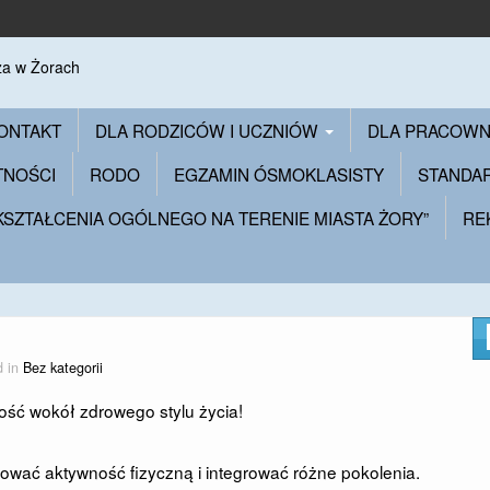
ONTAKT
DLA RODZICÓW I UCZNIÓW
DLA PRACOW
TNOŚCI
RODO
EGZAMIN ÓSMOKLASISTY
STANDA
 KSZTAŁCENIA OGÓLNEGO NA TERENIE MIASTA ŻORY”
RE
d in
Bez kategorii
ność wokół zdrowego stylu życia!
mować aktywność fizyczną i integrować różne pokolenia.