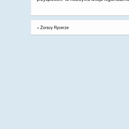
«
Żorscy Rycerze