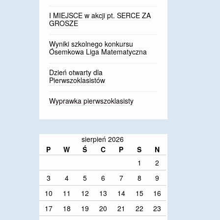
I MIEJSCE w akcji pt. SERCE ZA
GROSZE
Wyniki szkolnego konkursu
Ósemkowa Liga Matematyczna
Dzień otwarty dla
Pierwszoklasistów
Wyprawka pierwszoklasisty
sierpień 2026
P
W
Ś
C
P
S
N
1
2
3
4
5
6
7
8
9
10
11
12
13
14
15
16
17
18
19
20
21
22
23