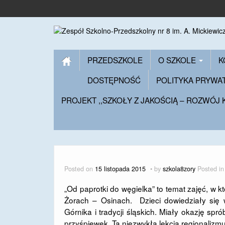
PRZEDSZKOLE
O SZKOLE
K
DOSTĘPNOŚĆ
POLITYKA PRYWA
PROJEKT ,,SZKOŁY Z JAKOŚCIĄ – ROZWÓJ
Posted on
15 listopada 2015
by
szkola8zory
Posted i
„Od paprotki do węgielka” to temat zajęć, w k
Żorach – Osinach. Dzieci dowiedziały się
Górnika i tradycji śląskich. Miały okazję sp
przyśpiewek. Ta niezwykła lekcja regionalizm