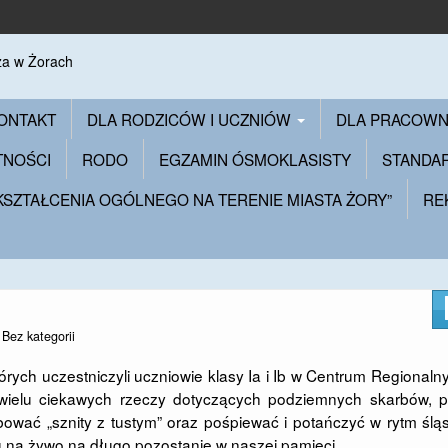
ONTAKT
DLA RODZICÓW I UCZNIÓW
DLA PRACOW
TNOŚCI
RODO
EGZAMIN ÓSMOKLASISTY
STANDA
 KSZTAŁCENIA OGÓLNEGO NA TERENIE MIASTA ŻORY”
RE
n
Bez kategorii
tórych uczestniczyli uczniowie klasy Ia i Ib w Centrum Regional
 wielu ciekawych rzeczy dotyczących podziemnych skarbów, p
róbować „sznity z tustym” oraz pośpiewać i potańczyć w rytm ślą
u na żywo na długo pozostanie w naszej pamięci.