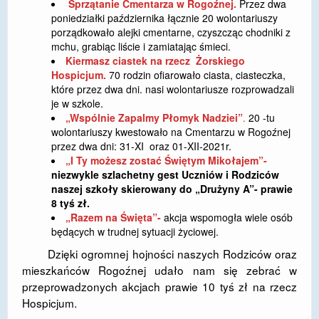
Sprzątanie Cmentarza w Rogoźnej.
Przez dwa
poniedziałki października łącznie 20 wolontariuszy
DOSTĘPNOŚĆ
porządkowało alejki cmentarne, czyszcząc chodniki z
mchu, grabiąc liście i zamiatając śmieci.
POLITYKA PRYWATNOŚCI
Kiermasz ciastek na rzecz Żorskiego
Hospicjum.
70 rodzin ofiarowało ciasta, ciasteczka,
RODO
które przez dwa dni. nasi wolontariusze rozprowadzali
je w szkole.
EGZAMIN ÓSMOKLASISTY
„Wspólnie Zapalmy Płomyk Nadziei”
.
20 -tu
wolontariuszy kwestowało na Cmentarzu w Rogoźnej
STANDARDY OCHRONY MAŁOLETNICH
przez dwa dni: 31-XI oraz 01-XII-2021r.
„I Ty możesz zostać Świętym Mikołajem”-
PROJEKT ,,SZKOŁY Z JAKOŚCIĄ – ROZWÓJ
niezwykle szlachetny gest Uczniów i Rodziców
KSZTAŁCENIA OGÓLNEGO NA TERENIE MIASTA
naszej szkoły skierowany do „Drużyny A”- prawie
ŻORY”
8 tyś zł.
„Razem na Święta”-
akcja wspomogła wiele osób
REKRUTACJA 2026/2027
będących w trudnej sytuacji życiowej.
mLegitymacja
Dzięki ogromnej hojności naszych Rodziców oraz
mieszkańców Rogoźnej udało nam się zebrać w
przeprowadzonych akcjach prawie 10 tyś zł na rzecz
Hospicjum.