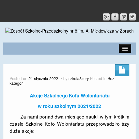
PRZEDSZKOLE
O SZKOLE
Posted on
21 stycznia 2022
by
szkola8zory
Posted in
Bez
kategorii
KONTAKT
Akcje Szkolnego Koła Wolontariatu
DLA RODZICÓW I UCZNIÓW
w roku szkolnym 2021/2022
DLA PRACOWNIKÓW
Za nami ponad dwa miesiące nauki, w tym krótkim
GALERIA
czasie Szkolne Koło Wolontariatu przeprowadziło trzy
duże akcje:
SPORT