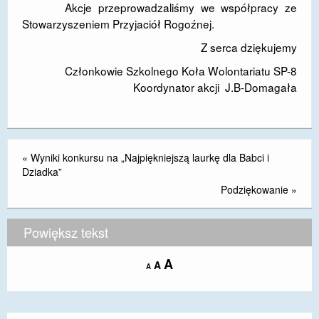
Akcje przeprowadzaliśmy we współpracy ze
Stowarzyszeniem Przyjaciół Rogoźnej.
Z serca dziękujemy
Członkowie Szkolnego Koła Wolontariatu SP-8
Koordynator akcji J.B-Domagała
«
Wyniki konkursu na „Najpiękniejszą laurkę dla Babci i
Dziadka”
Podziękowanie
»
Powiększ tekst
Increase
A
Reset
A
Decrease
A
font
font
font
size.
size.
size.