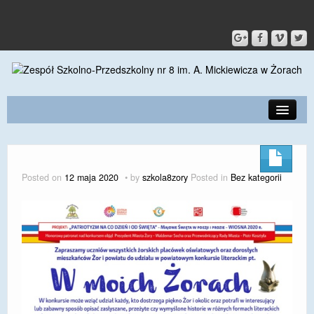
PRZEDSZKOLE
O SZKOLE
Posted on
12 maja 2020
by
szkola8zory
Posted in
Bez kategorii
KONTAKT
DLA RODZICÓW I UCZNIÓW
DLA PRACOWNIKÓW
GALERIA
SPORT