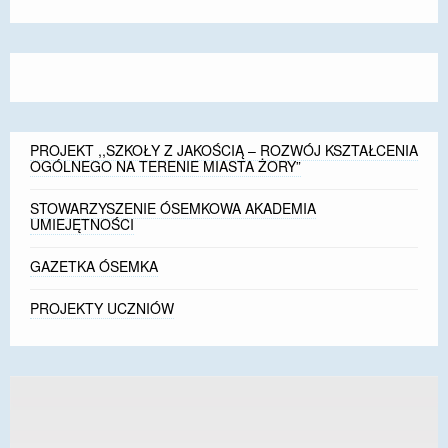
font
font
font
size.
size.
size.
PROJEKT ,,SZKOŁY Z JAKOŚCIĄ – ROZWÓJ KSZTAŁCENIA
OGÓLNEGO NA TERENIE MIASTA ŻORY”
STOWARZYSZENIE ÓSEMKOWA AKADEMIA
UMIEJĘTNOŚCI
GAZETKA ÓSEMKA
PROJEKTY UCZNIÓW