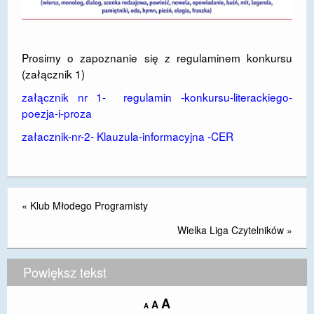
DOSTĘPNOŚĆ
POLITYKA PRYWATNOŚCI
Prosimy o zapoznanie się z regulaminem konkursu
(załącznik 1)
RODO
załącznik nr 1- regulamin -konkursu-literackiego-
EGZAMIN ÓSMOKLASISTY
poezja-i-proza
STANDARDY OCHRONY MAŁOLETNICH
załacznik-nr-2- Klauzula-informacyjna -CER
PROJEKT ,,SZKOŁY Z JAKOŚCIĄ – ROZWÓJ
KSZTAŁCENIA OGÓLNEGO NA TERENIE MIASTA
ŻORY”
«
Klub Młodego Programisty
REKRUTACJA 2026/2027
Wielka Liga Czytelników
»
mLegitymacja
Powiększ tekst
Increase
A
Reset
A
Decrease
A