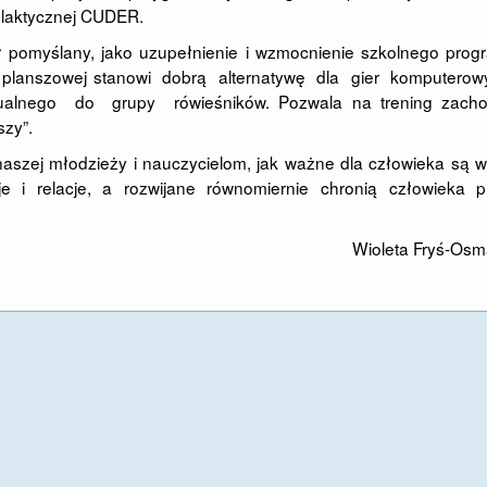
filaktycznej CUDER.
 pomyślany, jako uzupełnienie i wzmocnienie szkolnego prog
y planszowej stanowi dobrą alternatywę dla gier komputerow
alnego do grupy rówieśników. Pozwala na trening zach
szy”.
szej młodzieży i nauczycielom, jak ważne dla człowieka są w
je i relacje, a rozwijane równomiernie chronią człowieka p
Wioleta Fryś-Osm