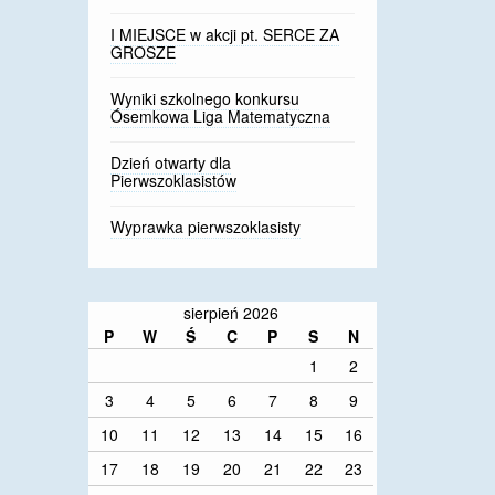
I MIEJSCE w akcji pt. SERCE ZA
GROSZE
Wyniki szkolnego konkursu
Ósemkowa Liga Matematyczna
Dzień otwarty dla
Pierwszoklasistów
Wyprawka pierwszoklasisty
sierpień 2026
P
W
Ś
C
P
S
N
1
2
3
4
5
6
7
8
9
10
11
12
13
14
15
16
17
18
19
20
21
22
23