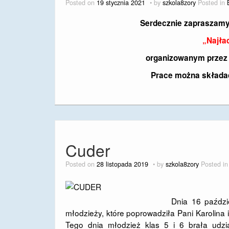
Posted on
19 stycznia 2021
by
szkola8zory
Posted in
Serdecznie zapraszamy
„Najła
organizowanym przez ś
Prace można składać 
Cuder
Posted on
28 listopada 2019
by
szkola8zory
Posted i
Dnia 16 październi
młodzieży, które poprowadziła Pani Karolina i
Tego dnia młodzież klas 5 i 6 brała udzia