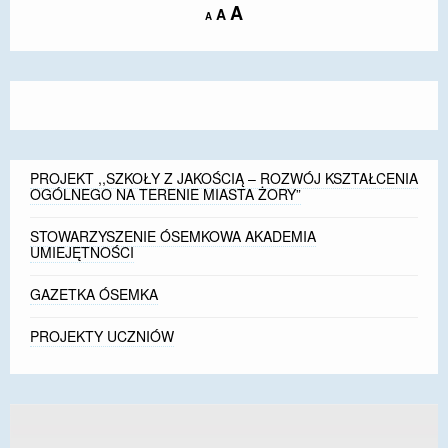
Increase
A
Reset
A
Decrease
A
DOSTĘPNOŚĆ
font
font
font
size.
size.
size.
POLITYKA PRYWATNOŚCI
RODO
EGZAMIN ÓSMOKLASISTY
PROJEKT ,,SZKOŁY Z JAKOŚCIĄ – ROZWÓJ KSZTAŁCENIA
STANDARDY OCHRONY MAŁOLETNICH
OGÓLNEGO NA TERENIE MIASTA ŻORY”
PROJEKT ,,SZKOŁY Z JAKOŚCIĄ – ROZWÓJ
STOWARZYSZENIE ÓSEMKOWA AKADEMIA
KSZTAŁCENIA OGÓLNEGO NA TERENIE MIASTA
UMIEJĘTNOŚCI
ŻORY”
GAZETKA ÓSEMKA
REKRUTACJA 2026/2027
PROJEKTY UCZNIÓW
mLegitymacja