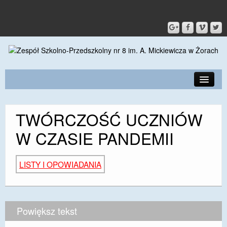
PRZEDSZKOLE
TWÓRCZOŚĆ UCZNIÓW
O SZKOLE
W CZASIE PANDEMII
KONTAKT
DLA RODZICÓW I UCZNIÓW
LISTY I OPOWIADANIA
DLA PRACOWNIKÓW
GALERIA
Powiększ tekst
SPORT