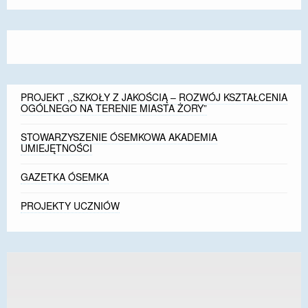
size.
size.
size.
DOSTĘPNOŚĆ
POLITYKA PRYWATNOŚCI
RODO
PROJEKT ,,SZKOŁY Z JAKOŚCIĄ – ROZWÓJ KSZTAŁCENIA
EGZAMIN ÓSMOKLASISTY
OGÓLNEGO NA TERENIE MIASTA ŻORY”
STANDARDY OCHRONY MAŁOLETNICH
STOWARZYSZENIE ÓSEMKOWA AKADEMIA
UMIEJĘTNOŚCI
PROJEKT ,,SZKOŁY Z JAKOŚCIĄ – ROZWÓJ
KSZTAŁCENIA OGÓLNEGO NA TERENIE MIASTA
GAZETKA ÓSEMKA
ŻORY”
PROJEKTY UCZNIÓW
REKRUTACJA 2026/2027
mLegitymacja