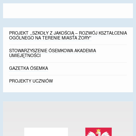
DOSTĘPNOŚĆ
POLITYKA PRYWATNOŚCI
RODO
PROJEKT ,,SZKOŁY Z JAKOŚCIĄ – ROZWÓJ KSZTAŁCENIA
OGÓLNEGO NA TERENIE MIASTA ŻORY”
EGZAMIN ÓSMOKLASISTY
STOWARZYSZENIE ÓSEMKOWA AKADEMIA
UMIEJĘTNOŚCI
STANDARDY OCHRONY MAŁOLETNICH
GAZETKA ÓSEMKA
PROJEKT ,,SZKOŁY Z JAKOŚCIĄ – ROZWÓJ
KSZTAŁCENIA OGÓLNEGO NA TERENIE MIASTA
PROJEKTY UCZNIÓW
ŻORY”
REKRUTACJA 2026/2027
mLegitymacja