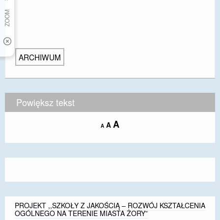
ARCHIWUM
Powiększ tekst
Increase
A
Reset
A
Decrease
A
font
font
font
size.
size.
size.
PROJEKT ,,SZKOŁY Z JAKOŚCIĄ – ROZWÓJ KSZTAŁCENIA
OGÓLNEGO NA TERENIE MIASTA ŻORY”