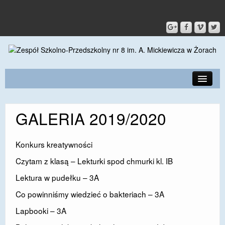
PRZEDSZKOLE
GALERIA 2019/2020
O SZKOLE
KONTAKT
Konkurs kreatywności
DLA RODZICÓW I UCZNIÓW
Czytam z klasą – Lekturki spod chmurki kl. IB
Lektura w pudełku – 3A
DLA PRACOWNIKÓW
Co powinniśmy wiedzieć o bakteriach – 3A
GALERIA
Lapbooki – 3A
SPORT