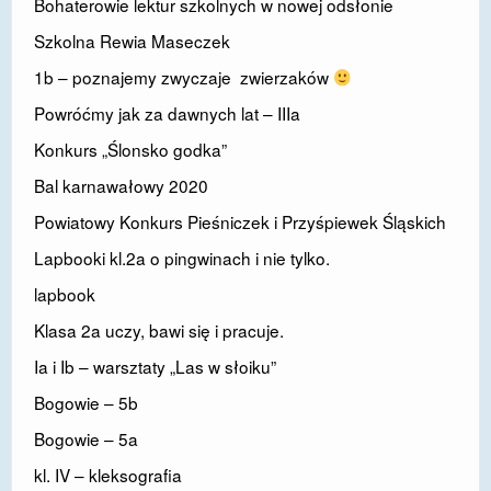
Bohaterowie lektur szkolnych w nowej odsłonie
DOSTĘPNOŚĆ
Szkolna Rewia Maseczek
POLITYKA PRYWATNOŚCI
1b – poznajemy zwyczaje zwierzaków
Powróćmy jak za dawnych lat – IIIa
RODO
Konkurs „Ślonsko godka”
EGZAMIN ÓSMOKLASISTY
Bal karnawałowy 2020
STANDARDY OCHRONY MAŁOLETNICH
Powiatowy Konkurs Pieśniczek i Przyśpiewek Śląskich
PROJEKT ,,SZKOŁY Z JAKOŚCIĄ – ROZWÓJ
Lapbooki kl.2a o pingwinach i nie tylko.
KSZTAŁCENIA OGÓLNEGO NA TERENIE MIASTA
l
apbook
ŻORY”
Klasa 2a uczy, bawi się i pracuje.
REKRUTACJA 2026/2027
Ia i Ib – warsztaty „Las w słoiku”
mLegitymacja
Bogowie – 5b
Bogowie – 5a
kl. IV – kleksografia