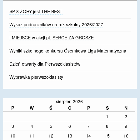
SP-8 ŻORY jest THE BEST
Wykaz podręczników na rok szkolny 2026/2027
I MIEJSCE w akcji pt. SERCE ZA GROSZE
Wyniki szkolnego konkursu Ósemkowa Liga Matematyczna
Dzień otwarty dla Pierwszoklasistów
Wyprawka pierwszoklasisty
sierpień 2026
P
W
Ś
C
P
S
N
1
2
3
4
5
6
7
8
9
10
11
12
13
14
15
16