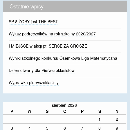
Ostatnie wpisy
SP-8 ŻORY jest THE BEST
Wykaz podręczników na rok szkolny 2026/2027
I MIEJSCE w akcji pt. SERCE ZA GROSZE
Wyniki szkolnego konkursu Ósemkowa Liga Matematyczna
Dzień otwarty dla Pierwszoklasistów
Wyprawka pierwszoklasisty
sierpień 2026
P
W
Ś
C
P
S
N
1
2
3
4
5
6
7
8
9