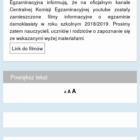
Egzaminacyjna informują, że na oficjalnym kanale
DOSTĘPNOŚĆ
Centralnej Komisji Egzaminacyjnej youtube zostały
zamieszczone filmy informacyjne o egzaminie
POLITYKA PRYWATNOŚCI
ósmoklasisty w roku szkolnym 2018/2019. Prosimy
zatem nauczycieli, uczniów i rodziców o zapoznanie się
RODO
ze wskazanymi wyżej materiałami.
EGZAMIN ÓSMOKLASISTY
Link do filmów
STANDARDY OCHRONY MAŁOLETNICH
PROJEKT ,,SZKOŁY Z JAKOŚCIĄ – ROZWÓJ
Powiększ tekst
KSZTAŁCENIA OGÓLNEGO NA TERENIE MIASTA
ŻORY”
Increase
A
Reset
A
Decrease
A
font
REKRUTACJA 2026/2027
font
font
size.
size.
size.
mLegitymacja