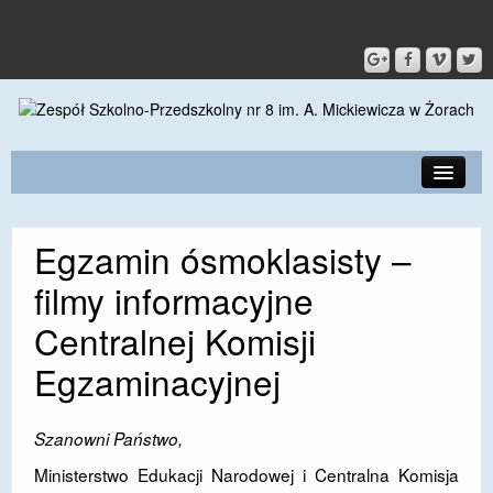
PRZEDSZKOLE
Egzamin ósmoklasisty –
O SZKOLE
filmy informacyjne
KONTAKT
Centralnej Komisji
DLA RODZICÓW I UCZNIÓW
Egzaminacyjnej
DLA PRACOWNIKÓW
GALERIA
Szanowni Państwo,
Ministerstwo Edukacji Narodowej i Centralna Komisja
SPORT