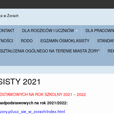
ONTAKT
DLA RODZICÓW I UCZNIÓW
DLA PRACOW
TNOŚCI
RODO
EGZAMIN ÓSMOKLASISTY
STANDA
 KSZTAŁCENIA OGÓLNEGO NA TERENIE MIASTA ŻORY”
RE
ISTY 2021
DSTAWOWYCH NA ROK SZKOLNY 2021 – 2022
ponadpodstawowych na rok 2021/2022:
azory.pl/ucz_sie_w_zorach/index.html