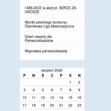
I MIEJSCE w akcji pt. SERCE ZA
GROSZE
Wyniki szkolnego konkursu
Ósemkowa Liga Matematyczna
Dzień otwarty dla
Pierwszoklasistów
Wyprawka pierwszoklasisty
sierpień 2026
P
W
Ś
C
P
S
N
1
2
3
4
5
6
7
8
9
10
11
12
13
14
15
16
17
18
19
20
21
22
23