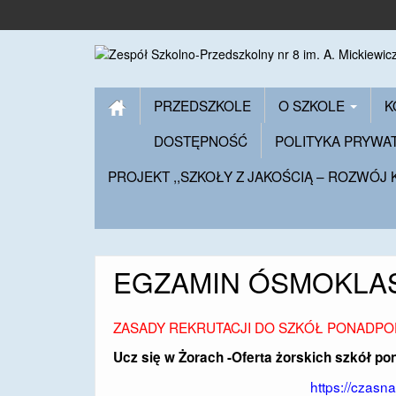
PRZEDSZKOLE
O SZKOLE
K
DOSTĘPNOŚĆ
POLITYKA PRYWA
PROJEKT ,,SZKOŁY Z JAKOŚCIĄ – ROZWÓJ
EGZAMIN ÓSMOKLAS
ZASADY REKRUTACJI DO SZKÓŁ PONADPO
Ucz się w Żorach -Oferta żorskich szkół 
https://czasn